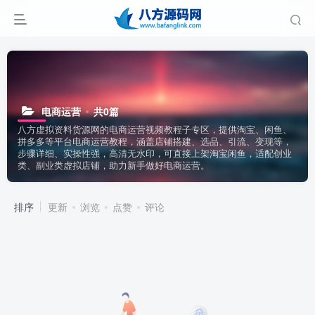
电商运营
共0篇
八方虚拟资料货源网的电商运营视频教程子专区，提供淘宝、闲鱼、
拼多多等平台电商运营教程，涵盖店铺搭建、选品、引流、变现等，
步骤详细、实操性强，高清无水印，可直接上架淘宝闲鱼，适配创业
类、副业类虚拟店铺，助力新手做好电商运营。
排序
更新
浏览
点赞
评论